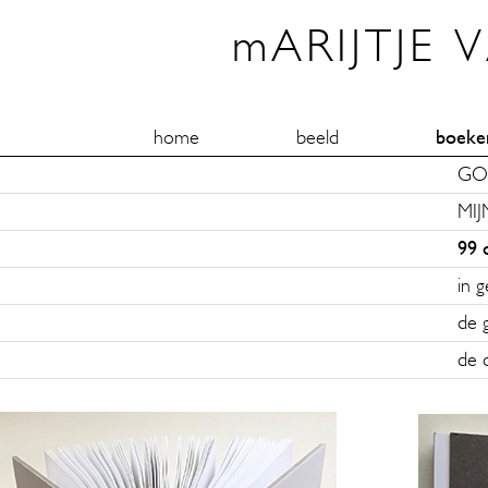
mARIJTJE 
home
beeld
boeke
GO
MIJ
99 
in 
de 
de 