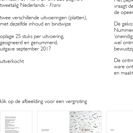
tweetalig Nederlands -
Frans
vraagt de
de opeen
twee verschillende uitvoeringen (platten),
met dezelfde inhoud en bindwijze
De gekoz
Nummer 1
oplage 25 stuks per uitvoering,
‘oneindig
gesigneerd en genummerd,
wel ontm
uitgave september 2017
bewustzij
De ontmo
uitverkocht
ware ont
en maakt 
klik op de afbeelding voor een vergroting