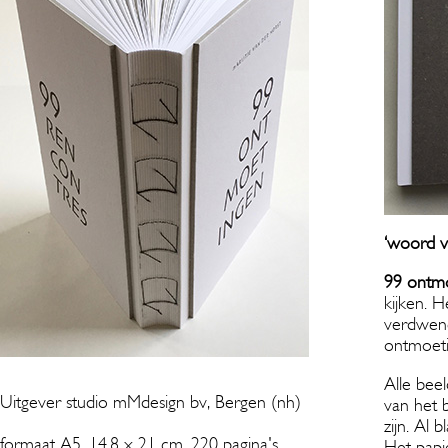
‘woord v
99 ontm
kijken. 
verdwene
ontmoeti
Alle bee
Uitgever studio mMdesign bv, Bergen (nh)
van het 
zijn. Al 
formaat A5, 14,8 x 21 cm, 220 pagina's
Het papi