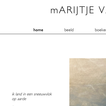
mARIJTJE 
home
beeld
boeke
ik land in een sneeuwvlok
op aarde